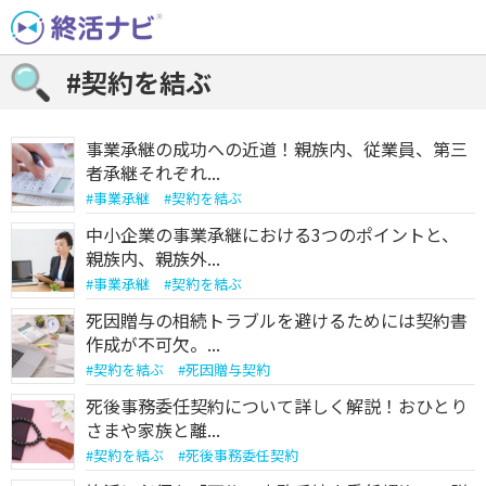
Skip
to
content
#契約を結ぶ
事業承継の成功への近道！親族内、従業員、第三
者承継それぞれ...
#
事業承継
#
契約を結ぶ
中小企業の事業承継における3つのポイントと、
親族内、親族外...
#
事業承継
#
契約を結ぶ
死因贈与の相続トラブルを避けるためには契約書
作成が不可欠。...
#
契約を結ぶ
#
死因贈与契約
死後事務委任契約について詳しく解説！おひとり
さまや家族と離...
#
契約を結ぶ
#
死後事務委任契約