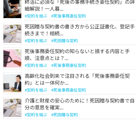
終活に必須な「死後の事務手続き委任契約」の詳
細解説！一人暮...
#
契約を結ぶ
#
死後事務委任契約
死因贈与契約書の書き方から公正証書化、登記手
続きまで！相続...
#
契約を結ぶ
#
死因贈与契約
死後事務委任契約の知らないと損する内容と手
順、注意点とは？...
#
契約を結ぶ
#
死後事務委任契約
高齢化社会到来で注目される「死後事務委任契
約」とは一体何か...
#
契約を結ぶ
#
死後事務委任契約
介護と財産の安心のために！死因贈与契約書で自
分の意思を確実...
#
契約を結ぶ
#
死因贈与契約