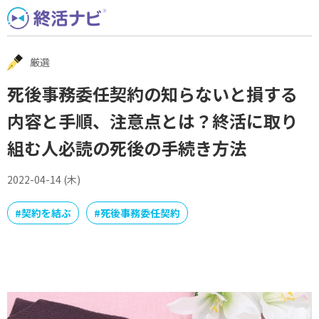
Skip
to
content
厳選
死後事務委任契約の知らないと損する
内容と手順、注意点とは？終活に取り
組む人必読の死後の手続き方法
2022-04-14 (木)
#
契約を結ぶ
#
死後事務委任契約