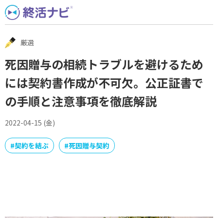
Skip
to
content
厳選
死因贈与の相続トラブルを避けるため
には契約書作成が不可欠。公正証書で
の手順と注意事項を徹底解説
2022-04-15 (金)
#
契約を結ぶ
#
死因贈与契約