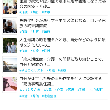
重度の病気や認知症で意思決定が困難になった場
合の医療・介護...
#
介護
#
共有
#
医療
高齢化社会が進行する中で必須となる、自身や家
族の終末期医療...
#
介護
#
共有
#
医療
人生最期の時を迎えたとき、自分がどのように最
期を迎えたいの...
#
介護
#
医療
#
終活
「終末期医療・介護」の問題に取り組むことで、
自分と家族の「...
#
やることリスト
#
介護
#
医療
自分が死亡した後の事務作業を他人に委託する
「死後事務委任契...
#
おひとりさま
#
お墓
#
介護
#
医療
#
手続
#
生前整理
#
終活
#
葬儀
#
遺産整理