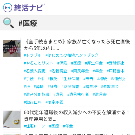
Skip
to
content
#医療
《全手続きまとめ》家族が亡くなったら死亡直後
から5年以内に...
#
トラブル
#
はじめての相続ハンドブック
#
やることリスト
#
保険
#
医療
#
厚生年金
#
受給停止
#
名義人変更
#
名義調査
#
国民年金
#
年金
#
戸籍謄本
#
手続
#
株
#
検認
#
生命保険
#
申告
#
相続
#
相続税
#
税
#
葬儀
#
証券
#
財産調査
#
贈与税
#
遺族年金
#
遺産分割協議
#
遺言
#
遺言執行者
#
遺言書
#
銀行口座
#
限定承認
60代定年退職後の収入減少への不安を解消する！
資産運用と支...
#
住宅ローン
#
医療
#
年金