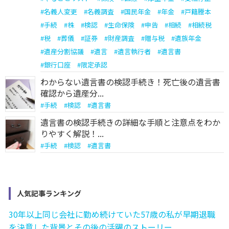
#
名義人変更
#
名義調査
#
国民年金
#
年金
#
戸籍謄本
#
手続
#
株
#
検認
#
生命保険
#
申告
#
相続
#
相続税
#
税
#
葬儀
#
証券
#
財産調査
#
贈与税
#
遺族年金
#
遺産分割協議
#
遺言
#
遺言執行者
#
遺言書
#
銀行口座
#
限定承認
わからない遺言書の検認手続き！死亡後の遺言書
確認から遺産分...
#
手続
#
検認
#
遺言書
遺言書の検認手続きの詳細な手順と注意点をわか
りやすく解説！...
#
手続
#
検認
#
遺言書
人気記事ランキング
30年以上同じ会社に勤め続けていた57歳の私が早期退職
を決意した背景とその後の活躍のストーリー