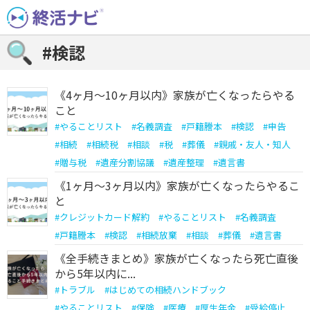
Skip
to
content
#検認
《4ヶ月〜10ヶ月以内》家族が亡くなったらやる
こと
#
やることリスト
#
名義調査
#
戸籍謄本
#
検認
#
申告
#
相続
#
相続税
#
相談
#
税
#
葬儀
#
親戚・友人・知人
#
贈与税
#
遺産分割協議
#
遺産整理
#
遺言書
《1ヶ月〜3ヶ月以内》家族が亡くなったらやるこ
と
#
クレジットカード解約
#
やることリスト
#
名義調査
#
戸籍謄本
#
検認
#
相続放棄
#
相談
#
葬儀
#
遺言書
《全手続きまとめ》家族が亡くなったら死亡直後
から5年以内に...
#
トラブル
#
はじめての相続ハンドブック
#
やることリスト
#
保険
#
医療
#
厚生年金
#
受給停止