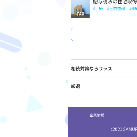
贈与税法の住宅取得
#
手続
#
生前整理
#
相
相続対策ならサラス
厳選
企業情報
c2021 SAMURA