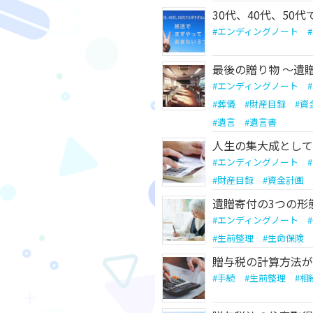
30代、40代、50
#
エンディングノート
#
最後の贈り物 〜遺
#
エンディングノート
#
#
葬儀
#
財産目録
#
資
#
遺言
#
遺言書
人生の集大成としての
#
エンディングノート
#
#
財産目録
#
資金計画
遺贈寄付の3つの形
#
エンディングノート
#
#
生前整理
#
生命保険
贈与税の計算方法が
#
手続
#
生前整理
#
相