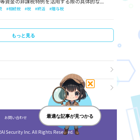
等資金の非課税特例を活用する際の具体的な...
続
#
相続税
#
税
#
終活
#
贈与税
もっと見る
お問い合わせ
個人情報保護方針
I Security Inc. All Rights Reserved.