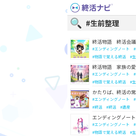
Skip
to
content
#生前整理
終活物語 終活会議
#
エンディングノート
#
#
物語で覚える終活
#
生
終活物語 家族の愛
#
エンディングノート
#
#
物語で覚える終活
#
生
かたりば、終活の常
#
エンディングノート
#
#
終活
#
終活
#
遺産
エンディングノート
#
エンディングノート
#
#
物語で覚える終活
#
生