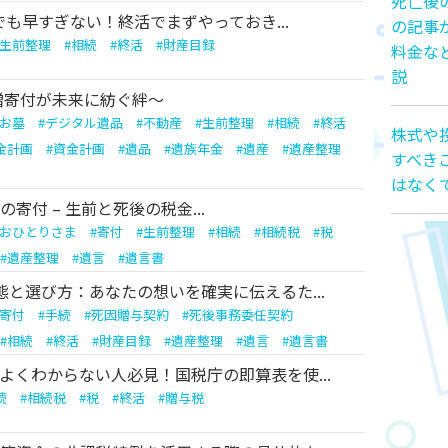
死亡後
代でも早すぎない！終活でまずやっておき...
の記事
生前整理
#
相続
#
終活
#
財産目録
料金な
説
贈寄付が未来に紡ぐ絆〜
お墓
#
デジタル遺品
#
不動産
#
生前整理
#
相続
#
終活
株式や
金計画
#
資金計画
#
遺品
#
遺族年金
#
遺産
#
遺産整理
すべき
はなく
寄付 – 生前と死後の税金...
おひとりさま
#
寄付
#
生前整理
#
相続
#
相続税
#
税
#
遺産整理
#
遺言
#
遺言書
態と選び方：あなたの想いを確実に伝えるた...
寄付
#
手続
#
死因贈与契約
#
死後事務委任契約
#
相続
#
終活
#
財産目録
#
遺産整理
#
遺言
#
遺言書
よくわからない人必見！国税庁の即算表を使...
続
#
相続税
#
税
#
終活
#
贈与税