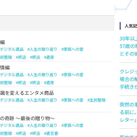
人気
30年
編
57歳
デジタル遺品
#
人生の振り返り
#
家族への愛
とその
前整理
#
終活
#
終活
#
遺産
情編
クレジ
デジタル遺品
#
人生の振り返り
#
家族への愛
場合の解
前整理
#
終活
#
終活
#
遺産
手続き
識を変えるエンタメ商品
デジタル遺品
#
人生の振り返り
#
家族への愛
#
生前整理
突然の
る前に
の奇跡 ～最後の贈り物～
レター
デジタル遺品
#
人生の振り返り
#
家族への愛
前整理
#
終活
#
終活
#
遺言書