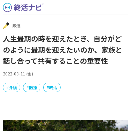
Skip
to
content
厳選
人生最期の時を迎えたとき、自分がど
のように最期を迎えたいのか、家族と
話し合って共有することの重要性
2022-03-11 (金)
#
介護
#
医療
#
終活