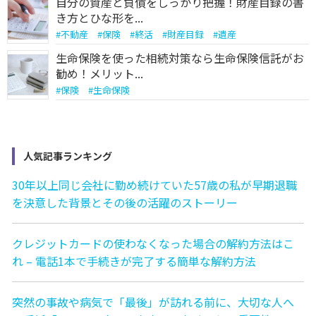
自分の資産と負債をしっかり把握！財産目録の書
き方とひな形を...
#
不動産
#
保険
#
終活
#
財産目録
#
遺産
生命保険を使った相続対策なら生命保険信託がお
勧め！メリット...
#
保険
#
生命保険
人気記事ランキング
30年以上同じ会社に勤め続けていた57歳の私が早期退職
を決意した背景とその後の活躍のストーリー
クレジットカードの使わなくなった場合の解約方法はこ
れ – 電話1本で手続きが完了する簡単な解約方法
突然の事故や病気で「最後」が訪れる前に、大切な人へ