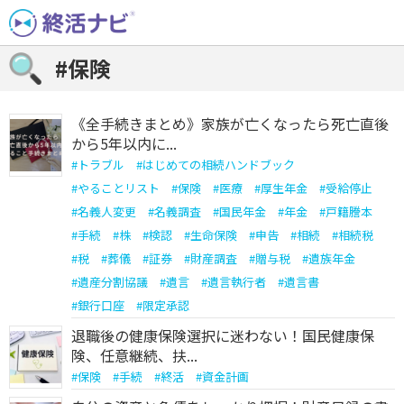
Skip
to
content
#保険
《全手続きまとめ》家族が亡くなったら死亡直後
から5年以内に...
#
トラブル
#
はじめての相続ハンドブック
#
やることリスト
#
保険
#
医療
#
厚生年金
#
受給停止
#
名義人変更
#
名義調査
#
国民年金
#
年金
#
戸籍謄本
#
手続
#
株
#
検認
#
生命保険
#
申告
#
相続
#
相続税
#
税
#
葬儀
#
証券
#
財産調査
#
贈与税
#
遺族年金
#
遺産分割協議
#
遺言
#
遺言執行者
#
遺言書
#
銀行口座
#
限定承認
退職後の健康保険選択に迷わない！国民健康保
険、任意継続、扶...
#
保険
#
手続
#
終活
#
資金計画