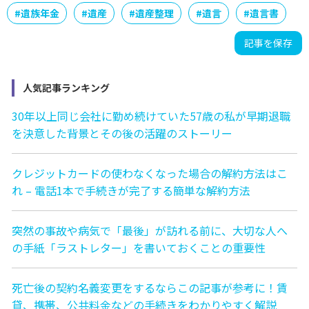
#
遺族年金
#
遺産
#
遺産整理
#
遺言
#
遺言書
記事を保存
人気記事ランキング
30年以上同じ会社に勤め続けていた57歳の私が早期退職
を決意した背景とその後の活躍のストーリー
クレジットカードの使わなくなった場合の解約方法はこ
れ – 電話1本で手続きが完了する簡単な解約方法
突然の事故や病気で「最後」が訪れる前に、大切な人へ
の手紙「ラストレター」を書いておくことの重要性
死亡後の契約名義変更をするならこの記事が参考に！賃
貸、携帯、公共料金などの手続きをわかりやすく解説