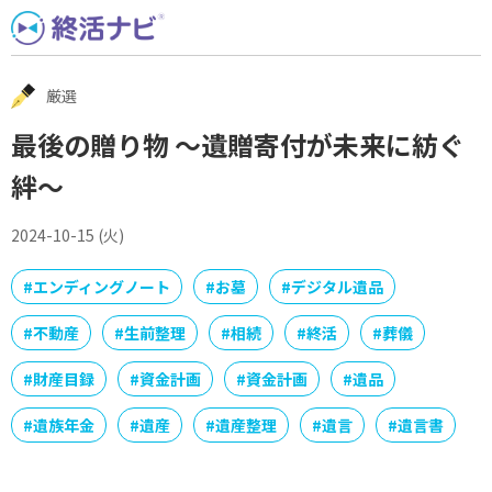
Skip
to
content
厳選
最後の贈り物 〜遺贈寄付が未来に紡ぐ
絆〜
2024-10-15 (火)
#
エンディングノート
#
お墓
#
デジタル遺品
#
不動産
#
生前整理
#
相続
#
終活
#
葬儀
#
財産目録
#
資金計画
#
資金計画
#
遺品
#
遺族年金
#
遺産
#
遺産整理
#
遺言
#
遺言書