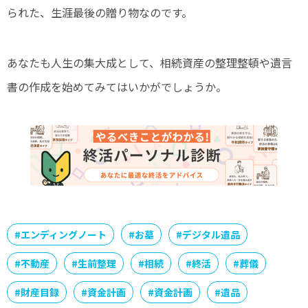
られた、生涯最後の贈り物なのです。
あなたも人生の集大成として、相続資産の整理整頓や遺言
書の作成を始めてみてはいかがでしょうか。
#
エンディングノート
#
お墓
#
デジタル遺品
#
不動産
#
生前整理
#
相続
#
終活
#
葬儀
#
財産目録
#
資金計画
#
資金計画
#
遺品