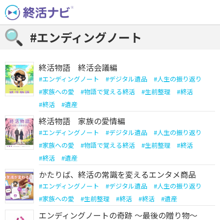
Skip
to
content
#エンディングノート
終活物語 終活会議編
#
エンディングノート
#
デジタル遺品
#
人生の振り返り
#
家族への愛
#
物語で覚える終活
#
生前整理
#
終活
#
終活
#
遺産
終活物語 家族の愛情編
#
エンディングノート
#
デジタル遺品
#
人生の振り返り
#
家族への愛
#
物語で覚える終活
#
生前整理
#
終活
#
終活
#
遺産
かたりば、終活の常識を変えるエンタメ商品
#
エンディングノート
#
デジタル遺品
#
人生の振り返り
#
家族への愛
#
生前整理
#
終活
#
終活
#
遺産
エンディングノートの奇跡 ～最後の贈り物～