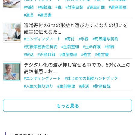
#
相続
#
相続税
#
税
#
財産目録
#
資金計画
#
遺産整理
#
遺言
#
遺言書
遺贈寄付の3つの形態と選び方：あなたの想いを
確実に伝えるた...
#
エンディングノート
#
寄付
#
手続
#
死因贈与契約
#
死後事務委任契約
#
生前整理
#
生命保険
#
相続
#
終活
#
財産目録
#
遺産整理
#
遺言
#
遺言書
デジタル化の波が押し寄せる中での、50代以上の
高齢者層にお...
#
エンディングノート
#
はじめての相続ハンドブック
#
人生の振り返り
#
生前整理
#
終活
#
財産目録
もっと見る