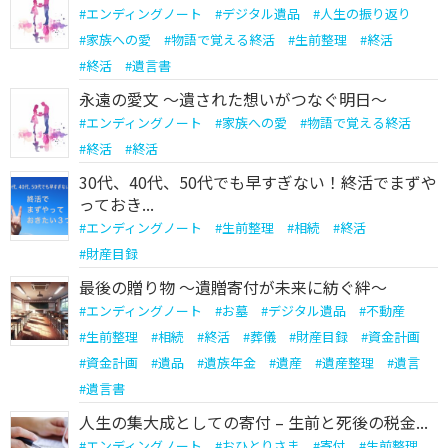
#
エンディングノート
#
デジタル遺品
#
人生の振り返り
#
家族への愛
#
物語で覚える終活
#
生前整理
#
終活
#
終活
#
遺言書
永遠の愛文 ～遺された想いがつなぐ明日～
#
エンディングノート
#
家族への愛
#
物語で覚える終活
#
終活
#
終活
30代、40代、50代でも早すぎない！終活でまずや
っておき...
#
エンディングノート
#
生前整理
#
相続
#
終活
#
財産目録
最後の贈り物 〜遺贈寄付が未来に紡ぐ絆〜
#
エンディングノート
#
お墓
#
デジタル遺品
#
不動産
#
生前整理
#
相続
#
終活
#
葬儀
#
財産目録
#
資金計画
#
資金計画
#
遺品
#
遺族年金
#
遺産
#
遺産整理
#
遺言
#
遺言書
人生の集大成としての寄付 – 生前と死後の税金...
#
エンディングノート
#
おひとりさま
#
寄付
#
生前整理