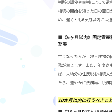
判所の調停や審判によって遺
相続の開始を知った日の翌日
め、遅くとも6ヶ月以内には
■《6ヶ月以内》固定資産
務署
亡くなった人が土地・建物の
務が生じます。また、年度途
ば、未納分の住民税を相続人
たら、速やかに法務局、税務
10か月以内に行うべきこ
■《10ヶ月以内》遺産分