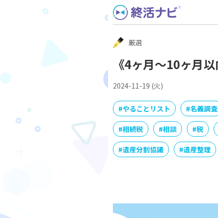
Skip
to
content
厳選
《4ヶ月〜10ヶ月
2024-11-19 (火)
#
やることリスト
#
名義調査
#
相続税
#
相談
#
税
#
遺産分割協議
#
遺産整理