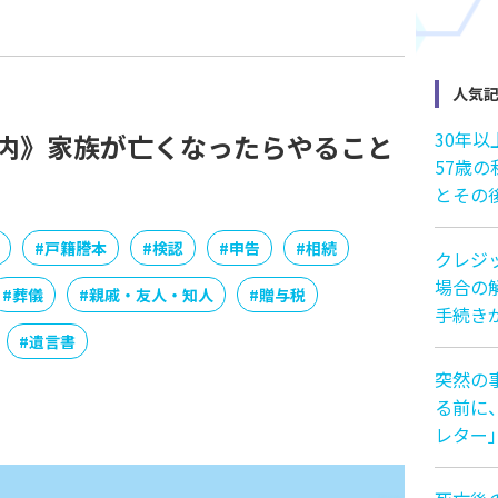
人気
30年
以内》家族が亡くなったらやること
57歳
とその
#
戸籍謄本
#
検認
#
申告
#
相続
クレジ
場合の解
#
葬儀
#
親戚・友人・知人
#
贈与税
手続き
#
遺言書
突然の
る前に
レター