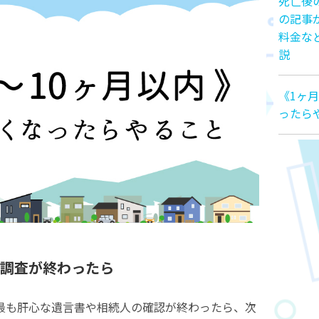
死亡後
の記事
料金な
説
《1ヶ
ったら
調査が終わったら
最も肝心な遺言書や相続人の確認が終わったら、次