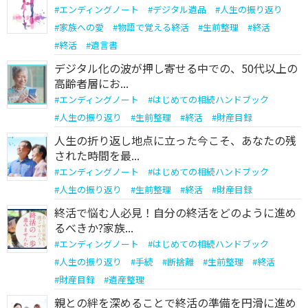
#
エンディングノート
#
デジタル遺品
#
人生の振り返り
#
家族への愛
#
物語で覚える終活
#
生前整理
#
終活
#
終活
#
遺言書
デジタル化の波が押し寄せる中での、50代以上の
高齢者層にお...
#
エンディングノート
#
はじめての相続ハンドブック
#
人生の振り返り
#
生前整理
#
終活
#
財産目録
人生の折り返し地点に立った今こそ、あなたの残
された時間を最...
#
エンディングノート
#
はじめての相続ハンドブック
#
人生の振り返り
#
生前整理
#
終活
#
財産目録
終活で悩む人必見！自分の終活をどのように進め
るべきか?家族...
#
エンディングノート
#
はじめての相続ハンドブック
#
人生の振り返り
#
手続
#
断捨離
#
生前整理
#
終活
#
財産目録
#
遺産整理
親との絆を深めることで終活の準備を円滑に進め