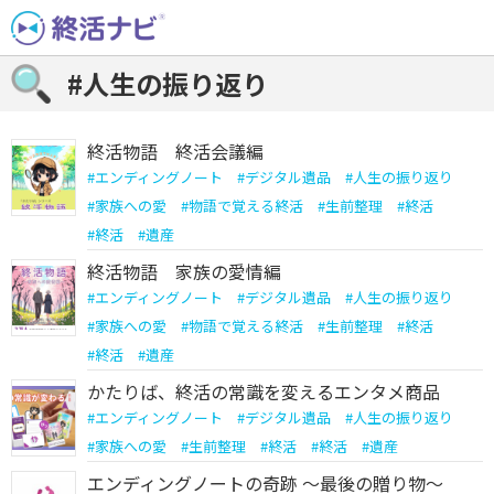
Skip
to
content
#人生の振り返り
終活物語 終活会議編
#
エンディングノート
#
デジタル遺品
#
人生の振り返り
#
家族への愛
#
物語で覚える終活
#
生前整理
#
終活
#
終活
#
遺産
終活物語 家族の愛情編
#
エンディングノート
#
デジタル遺品
#
人生の振り返り
#
家族への愛
#
物語で覚える終活
#
生前整理
#
終活
#
終活
#
遺産
かたりば、終活の常識を変えるエンタメ商品
#
エンディングノート
#
デジタル遺品
#
人生の振り返り
#
家族への愛
#
生前整理
#
終活
#
終活
#
遺産
エンディングノートの奇跡 ～最後の贈り物～