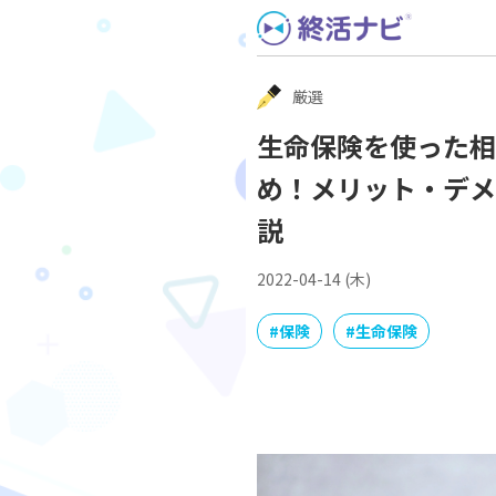
Skip
to
content
厳選
生命保険を使った相
め！メリット・デメ
説
2022-04-14 (木)
#
保険
#
生命保険