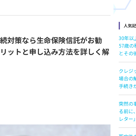
人気
30年
続対策なら生命保険信託がお勧
57歳
リットと申し込み方法を詳しく解
とその
クレジ
場合の解
手続き
突然の
る前に
レター