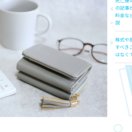
死亡後
の記事
料金な
説
株式や
すべき
はなく