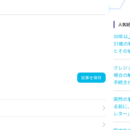
人気
30年
57歳
とその
クレジ
場合の解
記事を保存
手続き
突然の
る前に
レター