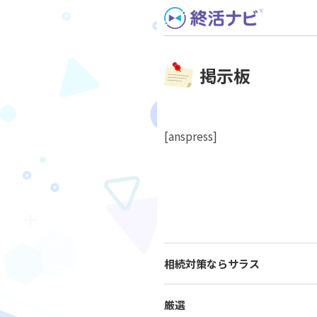
Skip
to
content
掲示板
[anspress]
相続対策ならサラス
厳選