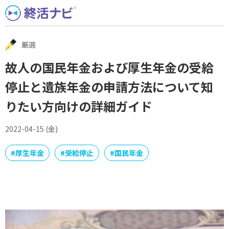
Skip
to
content
厳選
故人の国民年金および厚生年金の受給
停止と遺族年金の申請方法について知
りたい方向けの詳細ガイド
2022-04-15 (金)
#
厚生年金
#
受給停止
#
国民年金