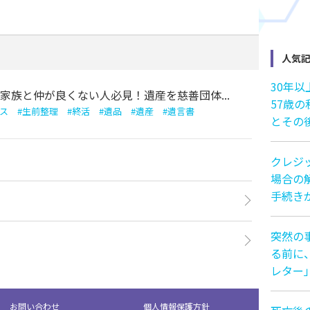
人気
30年
家族と仲が良くない人必見！遺産を慈善団体...
57歳
ス
#
生前整理
#
終活
#
遺品
#
遺産
#
遺言書
とその
クレジ
場合の解
手続き
突然の
る前に
レター
お問い合わせ
個人情報保護方針