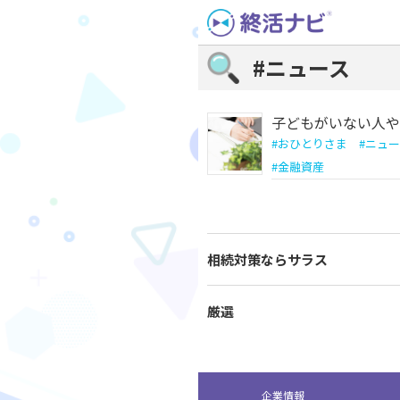
Skip
to
content
#ニュース
子どもがいない人や
#
おひとりさま
#
ニュー
#
金融資産
相続対策ならサラス
厳選
企業情報