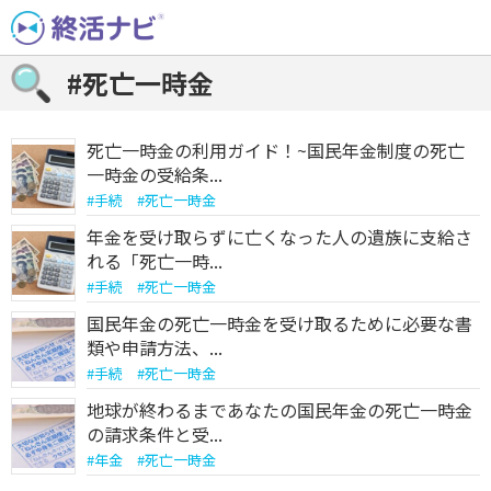
Skip
to
content
#死亡一時金
死亡一時金の利用ガイド！~国民年金制度の死亡
一時金の受給条...
#
手続
#
死亡一時金
年金を受け取らずに亡くなった人の遺族に支給さ
れる「死亡一時...
#
手続
#
死亡一時金
国民年金の死亡一時金を受け取るために必要な書
類や申請方法、...
#
手続
#
死亡一時金
地球が終わるまであなたの国民年金の死亡一時金
の請求条件と受...
#
年金
#
死亡一時金