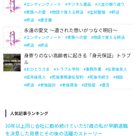
#
エンディングノート
#
デジタル遺品
#
人生の振り返り
#
家族への愛
#
物語で覚える終活
#
生前整理
#
終活
#
終活
#
遺言書
永遠の愛文 ～遺された想いがつなぐ明日～
#
エンディングノート
#
家族への愛
#
物語で覚える終活
#
終活
#
終活
身寄りのない高齢者に起きる「身元保証」トラブ
ル
#
おひとりさま
#
トラブル予防
#
事務作業
#
任意後見人
#
成年後見人
#
死後事務委任契約
#
死後手続き
#
相談
#
終活
#
老後設計
#
老後資金
#
認知症
#
遺言
人気記事ランキング
30年以上同じ会社に勤め続けていた57歳の私が早期退職
を決意した背景とその後の活躍のストーリー