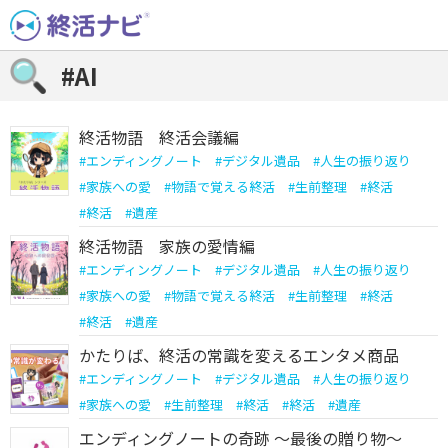
Skip
to
content
#AI
終活物語 終活会議編
#
エンディングノート
#
デジタル遺品
#
人生の振り返り
#
家族への愛
#
物語で覚える終活
#
生前整理
#
終活
#
終活
#
遺産
終活物語 家族の愛情編
#
エンディングノート
#
デジタル遺品
#
人生の振り返り
#
家族への愛
#
物語で覚える終活
#
生前整理
#
終活
#
終活
#
遺産
かたりば、終活の常識を変えるエンタメ商品
#
エンディングノート
#
デジタル遺品
#
人生の振り返り
#
家族への愛
#
生前整理
#
終活
#
終活
#
遺産
エンディングノートの奇跡 ～最後の贈り物～