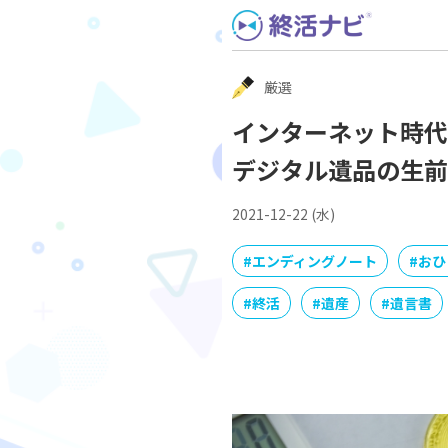
Skip
to
content
厳選
インターネット時代
デジタル遺品の生前
2021-12-22 (水)
#
エンディングノート
#
おひ
#
終活
#
遺産
#
遺言書