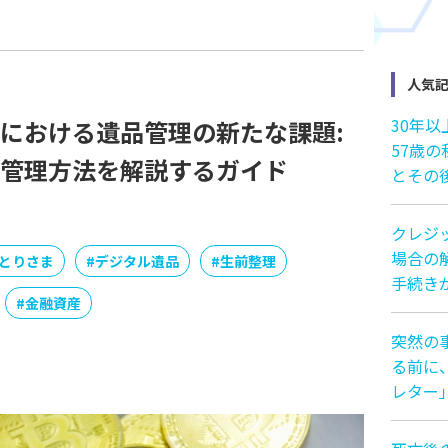
人気
30年
における遺品管理の新たな課題:
57歳
管理方法を解説するガイド
とその
クレジ
場合の解
とりさま
#
デジタル遺品
#
生前整理
手続き
#
金融資産
突然の
る前に
レター