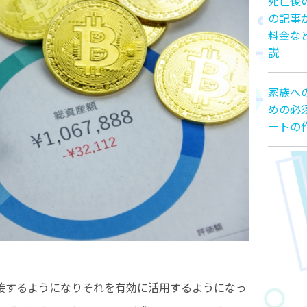
死亡後
の記事
料金な
説
家族へ
めの必
ートの
接するようになりそれを有効に活用するようになっ