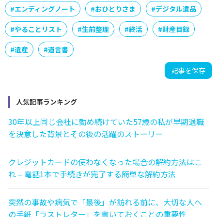
#
エンディングノート
#
おひとりさま
#
デジタル遺品
#
やることリスト
#
生前整理
#
終活
#
財産目録
#
遺産
#
遺言書
記事を保存
人気記事ランキング
30年以上同じ会社に勤め続けていた57歳の私が早期退職
を決意した背景とその後の活躍のストーリー
クレジットカードの使わなくなった場合の解約方法はこ
れ – 電話1本で手続きが完了する簡単な解約方法
突然の事故や病気で「最後」が訪れる前に、大切な人へ
の手紙「ラストレター」を書いておくことの重要性