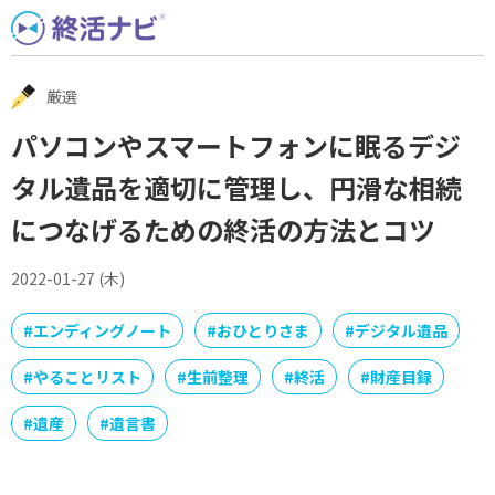
Skip
to
content
厳選
パソコンやスマートフォンに眠るデジ
タル遺品を適切に管理し、円滑な相続
につなげるための終活の方法とコツ
2022-01-27 (木)
#
エンディングノート
#
おひとりさま
#
デジタル遺品
#
やることリスト
#
生前整理
#
終活
#
財産目録
#
遺産
#
遺言書