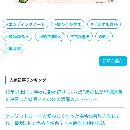
#
エンディングノート
#
おひとりさま
#
デジタル遺品
#
成年後見人
#
法定相続人
#
生前整理
#
終活
#
遺言書
記事を保存
人気記事ランキング
30年以上同じ会社に勤め続けていた57歳の私が早期退職
を決意した背景とその後の活躍のストーリー
クレジットカードの使わなくなった場合の解約方法はこ
れ – 電話1本で手続きが完了する簡単な解約方法