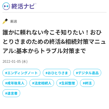
Skip
to
content
厳選
誰かに頼れない今こそ知りたい！おひ
とりさまのための終活&相続対策マニュ
アル:基本からトラブル対策まで
2022-01-05 (水)
#
エンディングノート
#
おひとりさま
#
デジタル遺品
#
成年後見人
#
法定相続人
#
生前整理
#
終活
#
遺言書