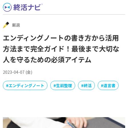
Skip
to
content
厳選
エンディングノートの書き方から活用
方法まで完全ガイド！最後まで大切な
人を守るための必須アイテム
2023-04-07 (金)
#
エンディングノート
#
生前整理
#
終活
#
遺言書