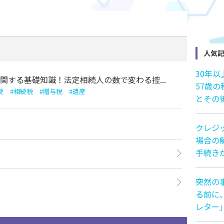
人気
30年
関する基礎知識！法定相続人の数で変わる控...
57歳
続
#
相続税
#
贈与税
#
遺産
とその
クレジ
場合の解
手続き
突然の
る前に
レター