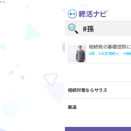
"
"
Skip
to
content
#孫
相続税の基礎控除に
#
孫
#
法定相続人
#
相
相続対策ならサラス
厳選