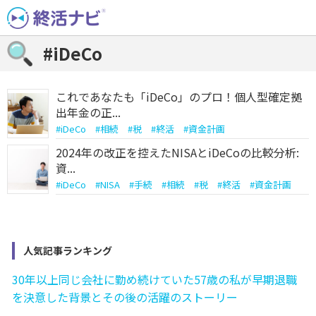
Skip
to
content
#iDeCo
これであなたも「iDeCo」のプロ！個人型確定拠
出年金の正...
#
iDeCo
#
相続
#
税
#
終活
#
資金計画
2024年の改正を控えたNISAとiDeCoの比較分析:
資...
#
iDeCo
#
NISA
#
手続
#
相続
#
税
#
終活
#
資金計画
人気記事ランキング
30年以上同じ会社に勤め続けていた57歳の私が早期退職
を決意した背景とその後の活躍のストーリー