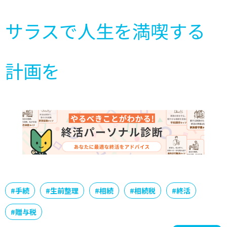
サラスで人生を満喫する
計画を
#
手続
#
生前整理
#
相続
#
相続税
#
終活
#
贈与税