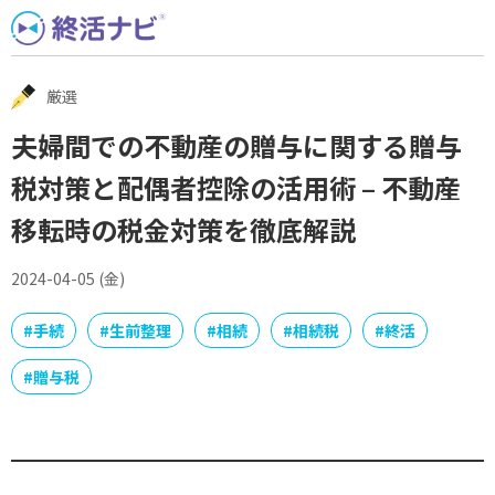
Skip
to
content
厳選
夫婦間での不動産の贈与に関する贈与
税対策と配偶者控除の活用術 – 不動産
移転時の税金対策を徹底解説
2024-04-05 (金)
#
手続
#
生前整理
#
相続
#
相続税
#
終活
#
贈与税