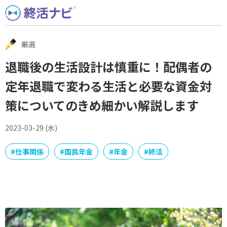
Skip
to
content
厳選
退職後の生活設計は慎重に！配偶者の
定年退職で変わる生活と必要な資金対
策についてのきめ細かい解説します
2023-03-29 (水)
#
仕事関係
#
国民年金
#
年金
#
終活