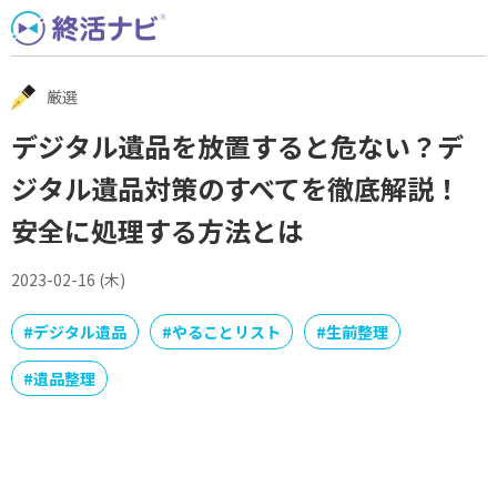
Skip
to
content
厳選
デジタル遺品を放置すると危ない？デ
ジタル遺品対策のすべてを徹底解説！
安全に処理する方法とは
2023-02-16 (木)
#
デジタル遺品
#
やることリスト
#
生前整理
#
遺品整理