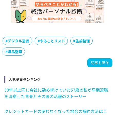
#
デジタル遺品
#
やることリスト
#
生前整理
#
遺品整理
記事を保存
人気記事ランキング
30年以上同じ会社に勤め続けていた57歳の私が早期退職
を決意した背景とその後の活躍のストーリー
クレジットカードの使わなくなった場合の解約方法はこ