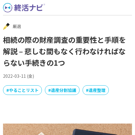
Skip
to
content
厳選
相続の際の財産調査の重要性と手順を
解説 – 悲しむ間もなく行わなければな
らない手続きの1つ
2022-03-11 (金)
#
やることリスト
#
遺産分割協議
#
遺産整理