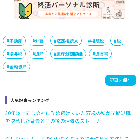
#
不動産
#
介護
#
法定相続人
#
相続税
#
税
#
贈与税
#
遺産
#
遺産分割協議
#
遺言書
#
金融資産
記事を保存
人気記事ランキング
30年以上同じ会社に勤め続けていた57歳の私が早期退職
を決意した背景とその後の活躍のストーリー
クレジットカードの使わなくなった場合の解約方法はこ