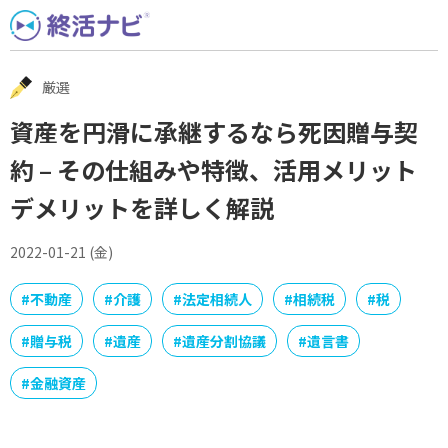
Skip
to
content
厳選
資産を円滑に承継するなら死因贈与契
約 – その仕組みや特徴、活用メリット
デメリットを詳しく解説
2022-01-21 (金)
#
不動産
#
介護
#
法定相続人
#
相続税
#
税
#
贈与税
#
遺産
#
遺産分割協議
#
遺言書
#
金融資産