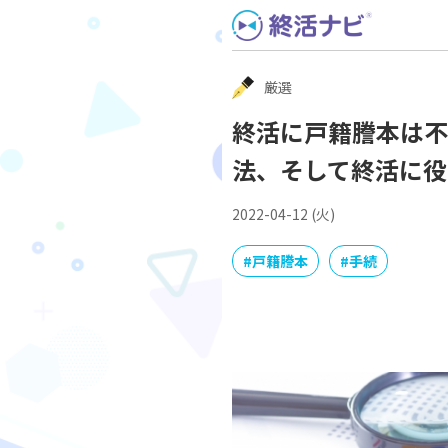
Skip
to
content
厳選
終活に戸籍謄本は不
法、そして終活に役
2022-04-12 (火)
#
戸籍謄本
#
手続