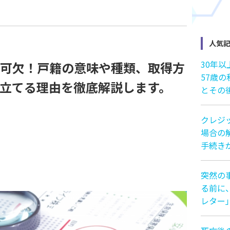
人気
30年
可欠！戸籍の意味や種類、取得方
57歳
立てる理由を徹底解説します。
とその
クレジ
場合の解
手続き
突然の
る前に
レター