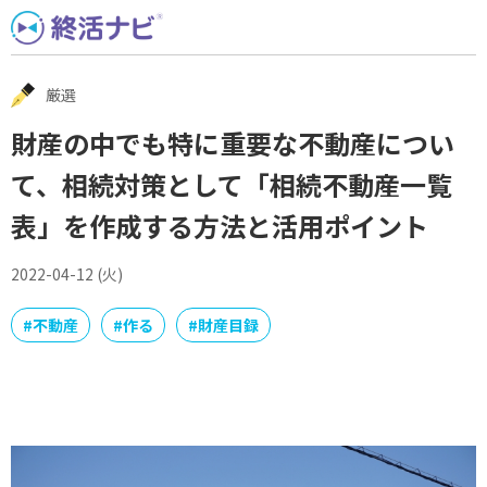
Skip
to
content
厳選
財産の中でも特に重要な不動産につい
て、相続対策として「相続不動産一覧
表」を作成する方法と活用ポイント
2022-04-12 (火)
#
不動産
#
作る
#
財産目録