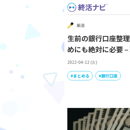
Skip
to
content
厳選
生前の銀行口座整理
めにも絶対に必要 
2022-04-12 (火)
#
まとめる
#
銀行口座