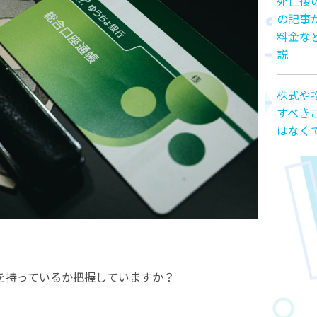
死亡後
の記事
料金な
説
株式や
すべき
はなく
を持っているか把握していますか？