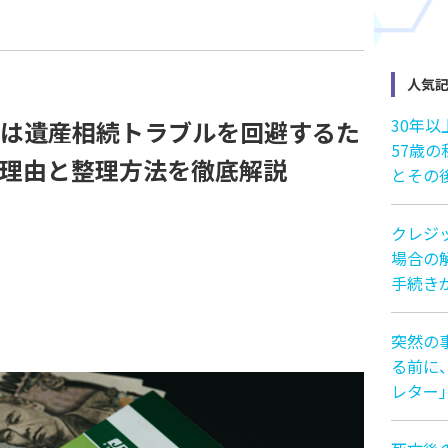
人気
30年
は遺産相続トラブルを回避するた
57歳
– 理由と整理方法を徹底解説
とその
クレジ
場合の解
手続き
突然の
る前に
レター