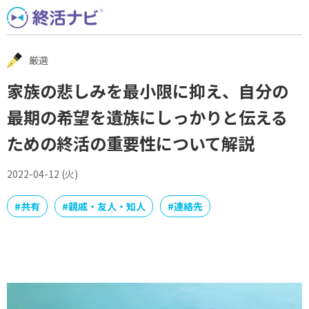
Skip
to
content
厳選
家族の悲しみを最小限に抑え、自分の
最期の希望を遺族にしっかりと伝える
ための終活の重要性について解説
2022-04-12 (火)
#
共有
#
親戚・友人・知人
#
連絡先