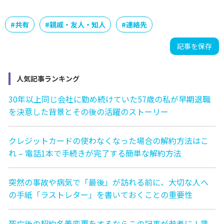
#
共有
#
親戚・友人・知人
#
連絡先
記事を保存
人気記事ランキング
30年以上同じ会社に勤め続けていた57歳の私が早期退職
を決意した背景とその後の活躍のストーリー
クレジットカードの使わなくなった場合の解約方法はこ
れ – 電話1本で手続きが完了する簡単な解約方法
突然の事故や病気で「最後」が訪れる前に、大切な人へ
の手紙「ラストレター」を書いておくことの重要性
死亡後の契約名義変更をするならこの記事が参考に！賃