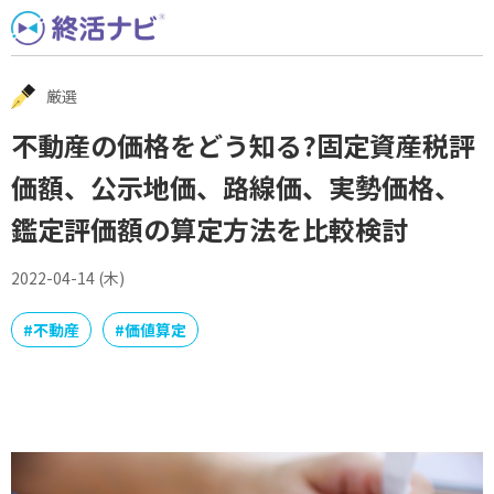
Skip
to
content
厳選
不動産の価格をどう知る?固定資産税評
価額、公示地価、路線価、実勢価格、
鑑定評価額の算定方法を比較検討
2022-04-14 (木)
#
不動産
#
価値算定