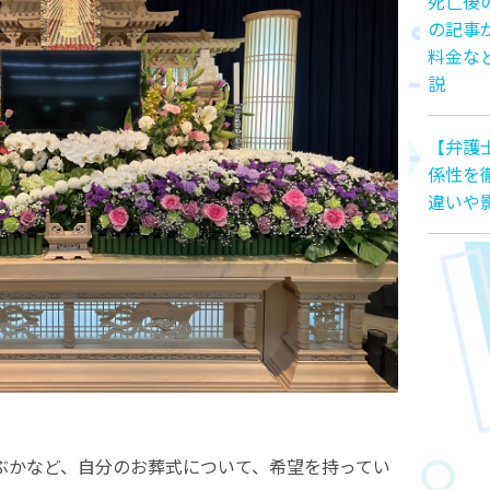
死亡後
の記事
料金な
説
【弁護
係性を
違いや
ぶかなど、自分のお葬式について、希望を持ってい