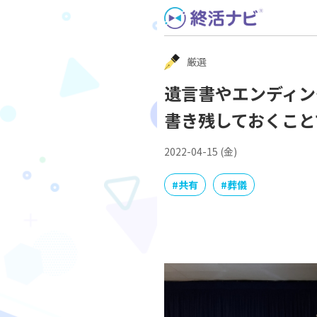
Skip
to
content
厳選
遺言書やエンディン
書き残しておくこと
2022-04-15 (金)
#
共有
#
葬儀