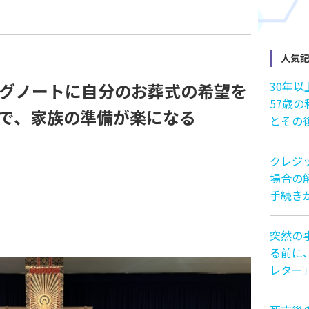
人気
30年
グノートに自分のお葬式の希望を
57歳
で、家族の準備が楽になる
とその
クレジ
場合の解
手続き
突然の
る前に
レター