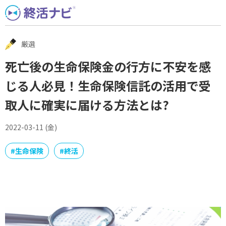
Skip
to
content
厳選
死亡後の生命保険金の行方に不安を感
じる人必見！生命保険信託の活用で受
取人に確実に届ける方法とは?
2022-03-11 (金)
#
生命保険
#
終活