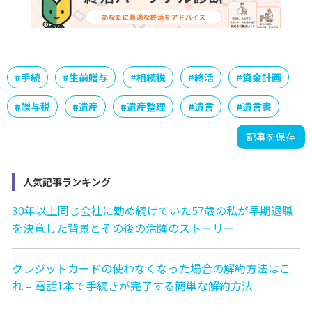
#
手続
#
生前贈与
#
相続税
#
終活
#
資金計画
#
贈与税
#
遺産
#
遺産整理
#
遺言
#
遺言書
記事を保存
人気記事ランキング
30年以上同じ会社に勤め続けていた57歳の私が早期退職
を決意した背景とその後の活躍のストーリー
クレジットカードの使わなくなった場合の解約方法はこ
れ – 電話1本で手続きが完了する簡単な解約方法