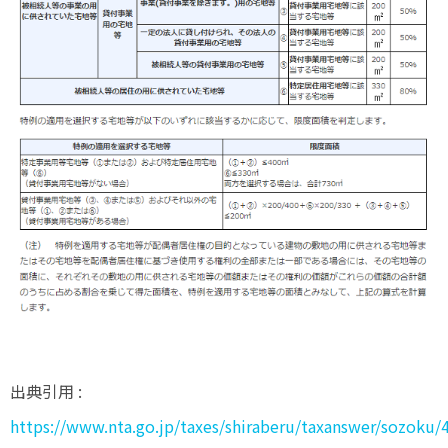
出典引用 :
https://www.nta.go.jp/taxes/shiraberu/taxanswer/sozoku