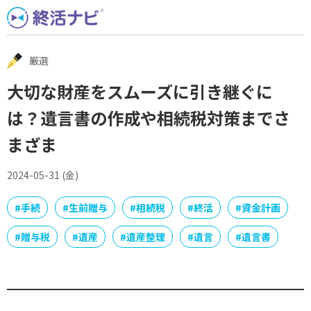
Skip
to
content
厳選
大切な財産をスムーズに引き継ぐに
は？遺言書の作成や相続税対策までさ
まざま
2024-05-31 (金)
#
手続
#
生前贈与
#
相続税
#
終活
#
資金計画
#
贈与税
#
遺産
#
遺産整理
#
遺言
#
遺言書