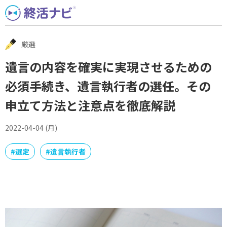
Skip
to
content
厳選
遺言の内容を確実に実現させるための
必須手続き、遺言執行者の選任。その
申立て方法と注意点を徹底解説
2022-04-04 (月)
#
選定
#
遺言執行者