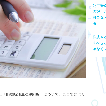
死亡後
の記事
料金な
説
株式や
すべき
はなく
た「相続時精算課税制度」について、ここではより
。