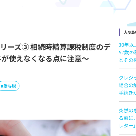
人気
30年
リーズ③ 相続時精算課税制度のデ
57歳
与が使えなくなる点に注意〜
とその
クレジ
場合の解
#
贈与税
手続き
突然の
る前に
レター