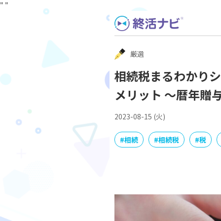
"
"
Skip
to
content
厳選
相続税まるわかりシ
メリット 〜暦年贈
2023-08-15 (火)
#
相続
#
相続税
#
税