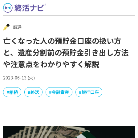
Skip
to
content
厳選
亡くなった人の預貯金口座の扱い方
と、遺産分割前の預貯金引き出し方法
や注意点をわかりやすく解説
2023-06-13 (火)
#
相続
#
終活
#
金融資産
#
銀行口座