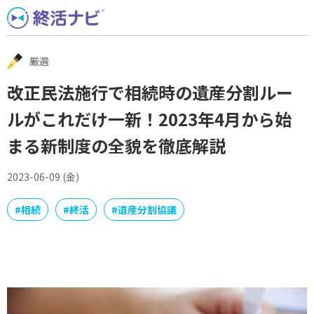
Skip
to
content
厳選
改正民法施行で相続時の遺産分割ルー
ルがこれだけ一新！2023年4月から始
まる新制度の全貌を徹底解説
2023-06-09 (金)
#
相続
#
終活
#
遺産分割協議