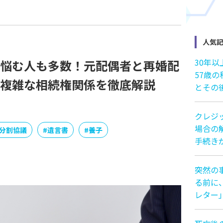
人気
30年
悩む人も多数！元配偶者と再婚配
57歳
複雑な相続権関係を徹底解説
とその
クレジ
場合の解
分割協議
#
遺言書
#
養子
手続き
突然の
る前に
レター