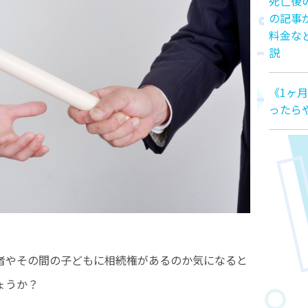
死亡後
の記事
料金な
説
《1ヶ
ったら
者やその間の子どもに相続権があるのか気になると
ょうか？