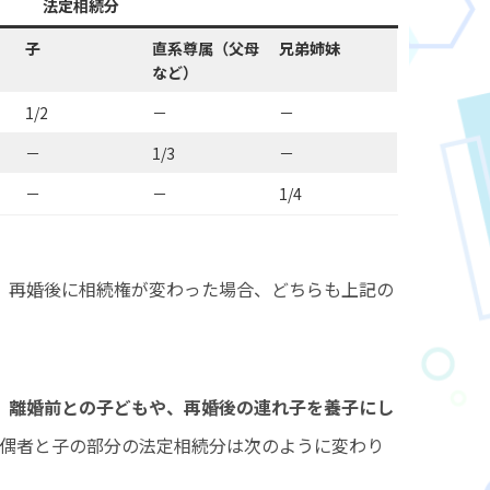
法定相続分
子
直系尊属（父母
兄弟姉妹
など）
1/2
－
－
－
1/3
－
－
－
1/4
、再婚後に相続権が変わった場合、どちらも上記の
、
離婚前との子どもや、再婚後の連れ子を養子にし
配偶者と子の部分の法定相続分は次のように変わり