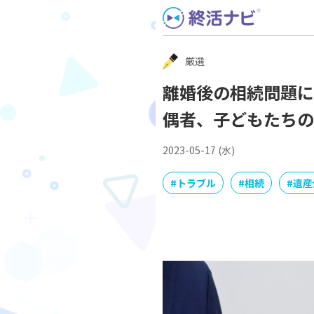
Skip
to
content
厳選
離婚後の相続問題に
偶者、子どもたちの
2023-05-17 (水)
#
トラブル
#
相続
#
遺産