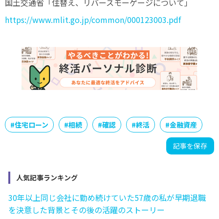
国土交通省「住替え、リバースモーゲージについて」
https://www.mlit.go.jp/common/000123003.pdf
#
住宅ローン
#
相続
#
確認
#
終活
#
金融資産
記事を保存
人気記事ランキング
30年以上同じ会社に勤め続けていた57歳の私が早期退職
を決意した背景とその後の活躍のストーリー