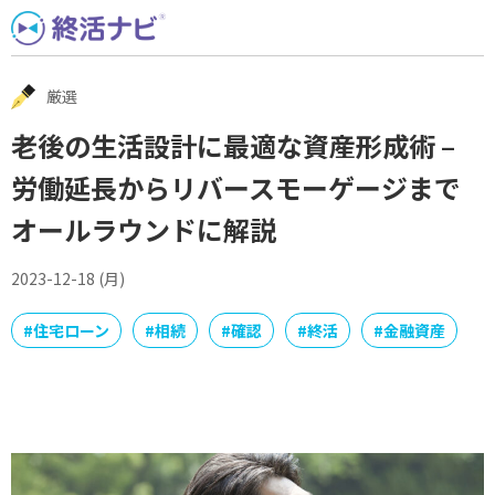
Skip
to
content
厳選
老後の生活設計に最適な資産形成術 –
労働延長からリバースモーゲージまで
オールラウンドに解説
2023-12-18 (月)
#
住宅ローン
#
相続
#
確認
#
終活
#
金融資産