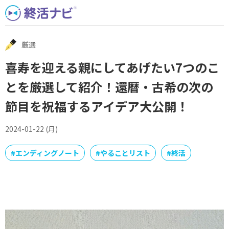
Skip
to
content
厳選
喜寿を迎える親にしてあげたい7つのこ
とを厳選して紹介！還暦・古希の次の
節目を祝福するアイデア大公開！
2024-01-22 (月)
#
エンディングノート
#
やることリスト
#
終活