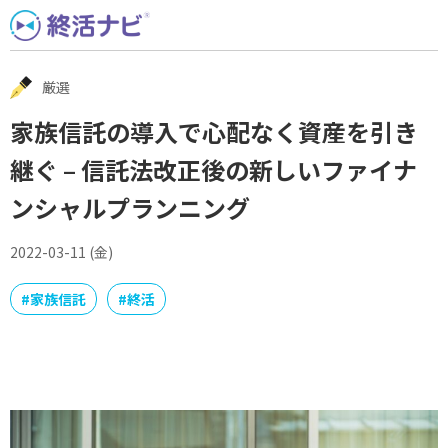
Skip
to
content
厳選
家族信託の導入で心配なく資産を引き
継ぐ – 信託法改正後の新しいファイナ
ンシャルプランニング
2022-03-11 (金)
#
家族信託
#
終活