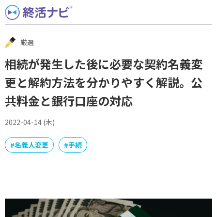
Skip
to
content
厳選
相続が発生した後に必要な契約名義変
更と解約方法を分かりやすく解説。公
共料金と銀行口座の対応
2022-04-14 (木)
#
名義人変更
#
手続