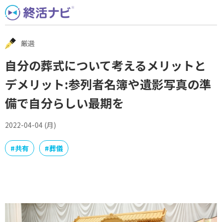
Skip
to
content
厳選
自分の葬式について考えるメリットと
デメリット:参列者名簿や遺影写真の準
備で自分らしい最期を
2022-04-04 (月)
#
共有
#
葬儀