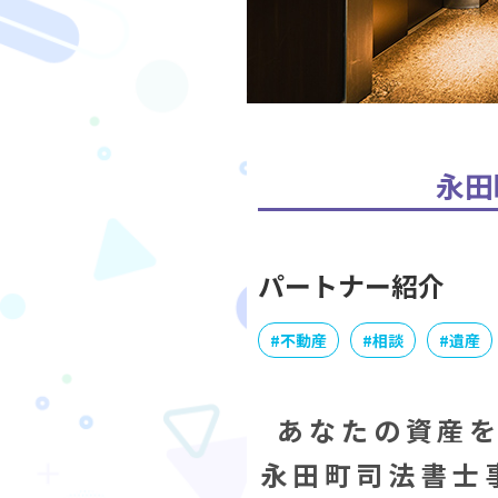
永田
パートナー紹介
#
不動産
#
相談
#
遺産
あなたの資産
永田町司法書士