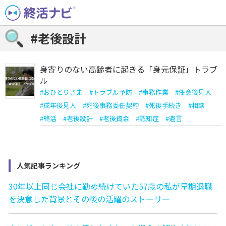
Skip
to
content
#老後設計
身寄りのない高齢者に起きる「身元保証」トラブ
ル
#
おひとりさま
#
トラブル予防
#
事務作業
#
任意後見人
#
成年後見人
#
死後事務委任契約
#
死後手続き
#
相談
#
終活
#
老後設計
#
老後資金
#
認知症
#
遺言
人気記事ランキング
30年以上同じ会社に勤め続けていた57歳の私が早期退職
を決意した背景とその後の活躍のストーリー