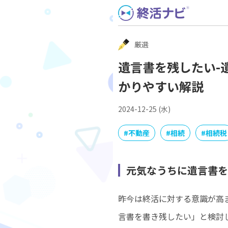
Skip
to
content
厳選
遺言書を残したい-
かりやすい解説
2024-12-25 (水)
#
不動産
#
相続
#
相続税
元気なうちに遺言書を
昨今は終活に対する意識が高ま
言書を書き残したい」と検討