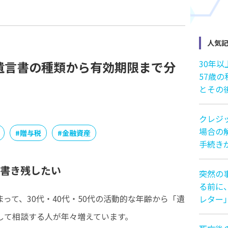
人気
30年
遺言書の種類から有効期限まで分
57歳
とその
クレジ
場合の解
#
贈与税
#
金融資産
手続き
書き残したい
突然の
る前に
って、30代・40代・50代の活動的な年齢から「遺
レター
して相談する人が年々増えています。